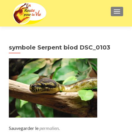
AFFICH
symbole Serpent biod DSC_0103
Sauvegarder le
permalien
.